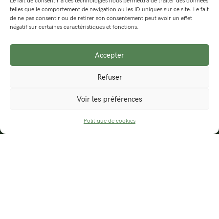
Le fait de consentir à ces technologies nous permettra de traiter des données
Photographie - Design graphique - Musique
telles que le comportement de navigation ou les ID uniques sur ce site. Le fait
de ne pas consentir ou de retirer son consentement peut avoir un effet
négatif sur certaines caractéristiques et fonctions.
Rhône-Alpes
contact@septmai.fr
Accepter
Refuser
Photographies
Voir les préférences
Excursions
Politique de cookies
PRENDRE UN RACCOURCI
Carte des randonnées
Actualités
Boutique
Organiser une exposition
Contact