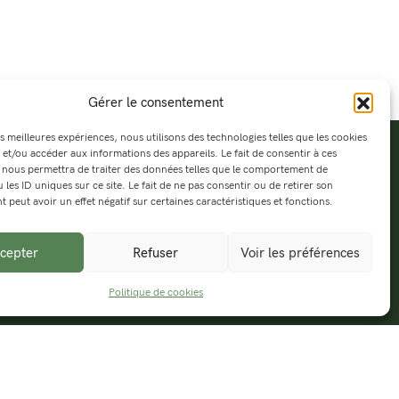
Gérer le consentement
es meilleures expériences, nous utilisons des technologies telles que les cookies
 et/ou accéder aux informations des appareils. Le fait de consentir à ces
 nous permettra de traiter des données telles que le comportement de
 les ID uniques sur ce site. Le fait de ne pas consentir ou de retirer son
peut avoir un effet négatif sur certaines caractéristiques et fonctions.
tographe en balade & directeur artistique
i à l’aise derrière l’écran que sur les chemins
cepter
Refuser
Voir les préférences
randos, je m’inspire de ce qui m’entoure pour
er, via mes médiums préférés : photographie,
Politique de cookies
PRENDRE UN RACCOURCI
phisme, musique.