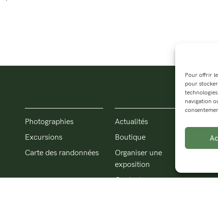
Pour offrir l
pour stocker
technologies
navigation ou
consentement 
Photographies
Actualités
Pho
Auss
Excursions
Boutique
Ac
de 
Carte des randonnées
Organiser une
cré
exposition
gra
Contact