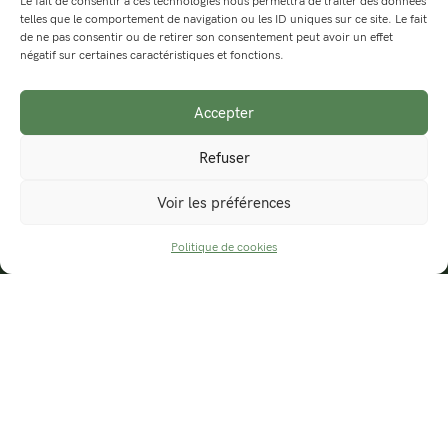
Le fait de consentir à ces technologies nous permettra de traiter des données
Photographie - Design graphique - Musique
telles que le comportement de navigation ou les ID uniques sur ce site. Le fait
de ne pas consentir ou de retirer son consentement peut avoir un effet
négatif sur certaines caractéristiques et fonctions.
Rhône-Alpes
contact@septmai.fr
Accepter
Refuser
Photographies
Voir les préférences
Excursions
Politique de cookies
PRENDRE UN RACCOURCI
Carte des randonnées
Actualités
Boutique
Organiser une exposition
Contact