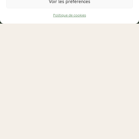
Voir les préférences
contact@septmai.fr
Politique de cookies
PRENDRE UN RACCOURCI
Photographies
Excursions
Carte des randonnées
Actualités
Boutique
Organiser une exposition
Contact
Photographe en balade & directeur artistique