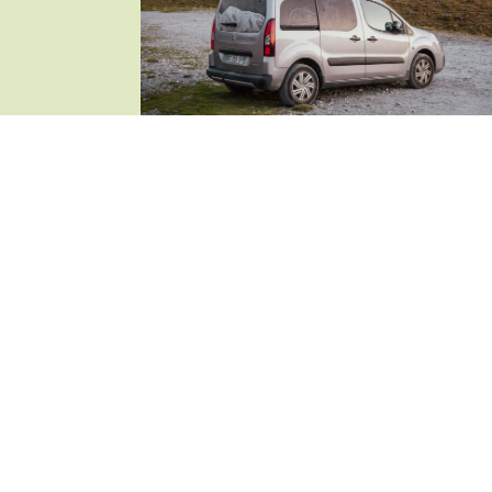
Partir à l'improviste
11 févr. 2026
Actualités
,
Astuces / conseils
,
Pensé
Thomas
Début juin, je voulais partir dans les Dolomite
J’avais vaguement en tête des sommets
majestueux, des randos incroyables… et puis [
EN SAVOIR PLUS