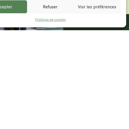
cepter
Refuser
Voir les préférences
Politique de cookies
PRENDRE UN RACCOURCI
mprendre les filtres photos
déc. 2025
Actualités
,
Astuces / conseils
Thomas
, je ne parle pas des filtres « cœurs » ou
hien qui tire la langue » de Tiktok ou Snapchat
i passé […]
SAVOIR PLUS