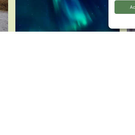
Ac
L’IA dans la photo : menace ou
Co
opportunité ?
es
23 
10 janv. 2026
Actualités
,
Pensées
Thomas
Non
s.
« c
Depuis quelques mois, impossible de passer à
(j’a
côté : l’intelligence artificielle est partout.On en
…]
parle dans les médias, dans les […]
EN 
EN SAVOIR PLUS