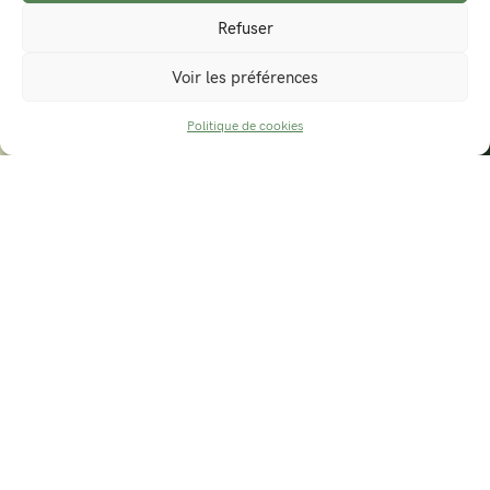
Refuser
Voir les préférences
L’IA dans la photo : menace ou
Politique de cookies
PRENDRE UN RACCOURCI
opportunité ?
10 janv. 2026
Actualités
,
Pensées
Thomas
Depuis quelques mois, impossible de passer à côté :
l’intelligence artificielle est partout.On en parle dans les
médias, dans les […]
EN SAVOIR PLUS