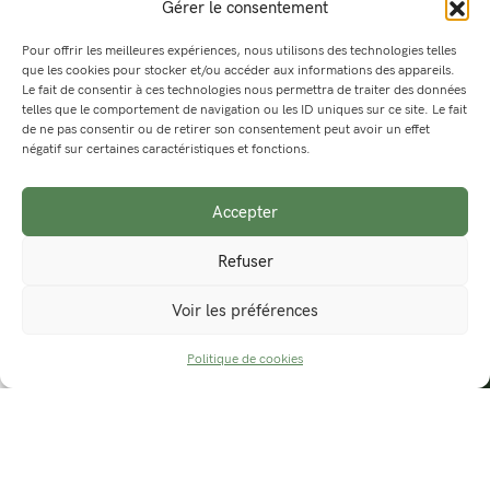
Gérer le consentement
Pour offrir les meilleures expériences, nous utilisons des technologies telles
que les cookies pour stocker et/ou accéder aux informations des appareils.
Le fait de consentir à ces technologies nous permettra de traiter des données
telles que le comportement de navigation ou les ID uniques sur ce site. Le fait
de ne pas consentir ou de retirer son consentement peut avoir un effet
négatif sur certaines caractéristiques et fonctions.
Accepter
Refuser
Voir les préférences
Politique de cookies
PRENDRE UN RACCOURCI
Les origines du projet
Ma première, et la seule, carte fut la Chartreuse, massif le
plus proche de chez moi et
où je me balade souvent
. J’ai
passé de nombreuses heures à travailler cette carte pour
sortir 5 prototypes imprimés qui auraient pu m’aider à